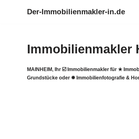
Der-Immobilienmakler-in.de
Zum
Inhalt
springen
Immobilienmakler
MAINHEIM, Ihr ☑️ Immobilienmakler für ★ Immob
Grundstücke oder ✹ Immobilienfotografie & Ho