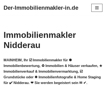
Der-Immobilienmakler-in.de
Zum
Inhalt
springen
Immobilienmakler
Nidderau
MAINHEIM, Ihr ☑️ Immobilienmakler für ✺
Immobilienbewertung, ♻ Immobilien & Häuser verkaufen, ★
Immobilienverkauf & Immobilienvermarktung, ☑️
Grundstücke oder ✹ Immobilienfotografie & Home Staging
für ✔️ Nidderau. ❤ Sie werden begeistert sein ✉ ✔.