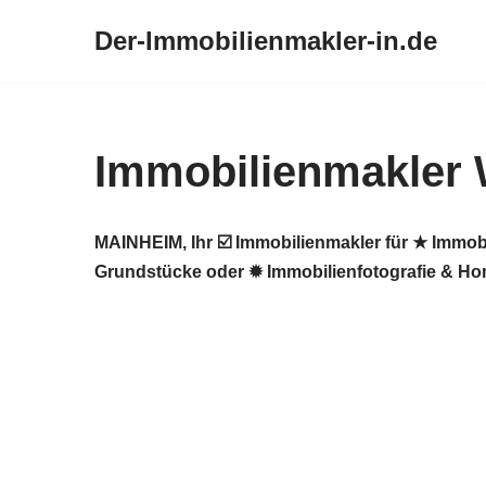
Der-Immobilienmakler-in.de
Zum
Inhalt
springen
Immobilienmakler
MAINHEIM, Ihr ☑️ Immobilienmakler für ★ Immob
Grundstücke oder ✹ Immobilienfotografie & Hom