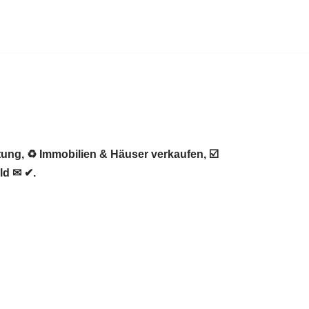
ung, ♻ Immobilien & Häuser verkaufen, ☑️
ld ✉ ✔.