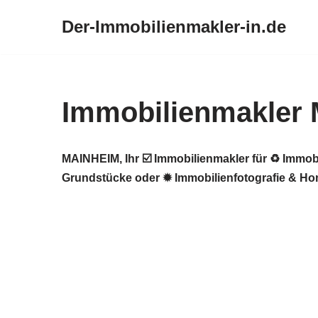
Der-Immobilienmakler-in.de
Zum
Inhalt
springen
Immobilienmakler 
MAINHEIM, Ihr ☑️ Immobilienmakler für ♻ Immob
Grundstücke oder ✹ Immobilienfotografie & Home