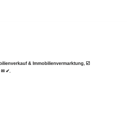
ilienverkauf & Immobilienvermarktung, ☑️
 ✉ ✔.