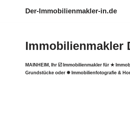
Der-Immobilienmakler-in.de
Zum
Inhalt
springen
Immobilienmakler 
MAINHEIM, Ihr ☑️ Immobilienmakler für ★ Immob
Grundstücke oder ✹ Immobilienfotografie & Hom