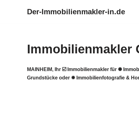
Der-Immobilienmakler-in.de
Zum
Inhalt
springen
Immobilienmakler
MAINHEIM, Ihr ☑️ Immobilienmakler für ✺ Immob
Grundstücke oder ✹ Immobilienfotografie & Hom