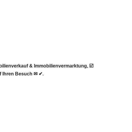
ilienverkauf & Immobilienvermarktung, ☑️
f Ihren Besuch ✉ ✔.