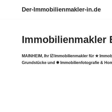
Der-Immobilienmakler-in.de
Zum
Inhalt
springen
Immobilienmakler B
MAINHEIM, Ihr ☑️ Immobilienmakler für ★ Immob
Grundstücke und ✹ Immobilienfotografie & Home