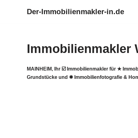
Der-Immobilienmakler-in.de
Zum
Inhalt
springen
Immobilienmakler
MAINHEIM, Ihr ☑️ Immobilienmakler für ★ Immob
Grundstücke und ✹ Immobilienfotografie & Home