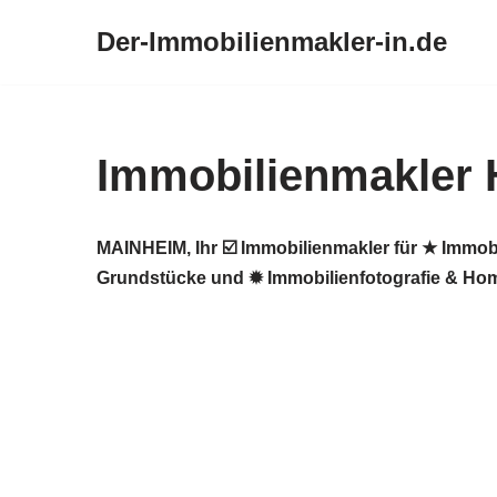
Der-Immobilienmakler-in.de
Zum
Inhalt
springen
Immobilienmakler 
MAINHEIM, Ihr ☑️ Immobilienmakler für ★ Immob
Grundstücke und ✹ Immobilienfotografie & Home