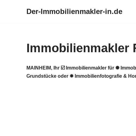
Der-Immobilienmakler-in.de
Zum
Inhalt
springen
Immobilienmakler
MAINHEIM, Ihr ☑️ Immobilienmakler für ✺ Immob
Grundstücke oder ✹ Immobilienfotografie & Hom