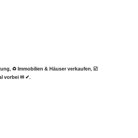
ung, ♻ Immobilien & Häuser verkaufen, ☑️
l vorbei ✉ ✔.