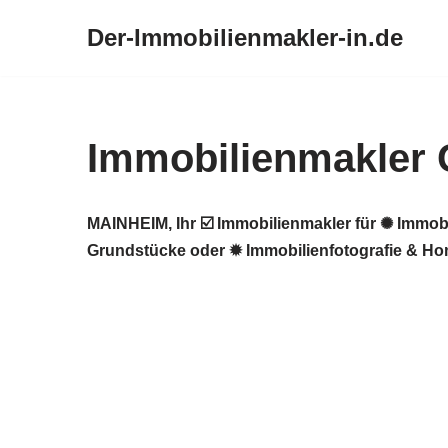
Der-Immobilienmakler-in.de
Zum
Inhalt
springen
Immobilienmakler 
MAINHEIM, Ihr ☑️ Immobilienmakler für ✺ Immob
Grundstücke oder ✹ Immobilienfotografie & Ho