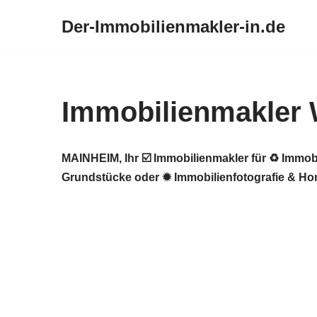
Der-Immobilienmakler-in.de
Zum
Inhalt
springen
Immobilienmakler
MAINHEIM, Ihr ☑️ Immobilienmakler für ♻ Immob
Grundstücke oder ✹ Immobilienfotografie & Hom