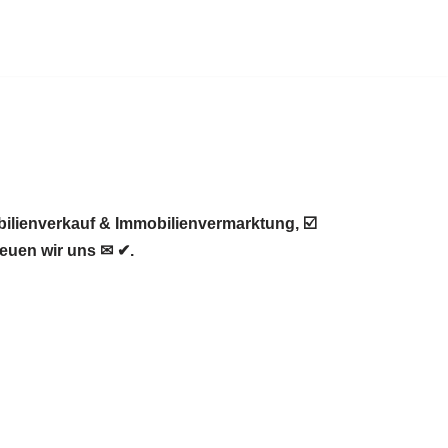
ilienverkauf & Immobilienvermarktung, ☑️
reuen wir uns ✉ ✔.