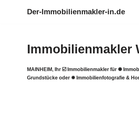
Der-Immobilienmakler-in.de
Zum
Inhalt
springen
Immobilienmakler 
MAINHEIM, Ihr ☑️ Immobilienmakler für ✺ Immob
Grundstücke oder ✹ Immobilienfotografie & Hom