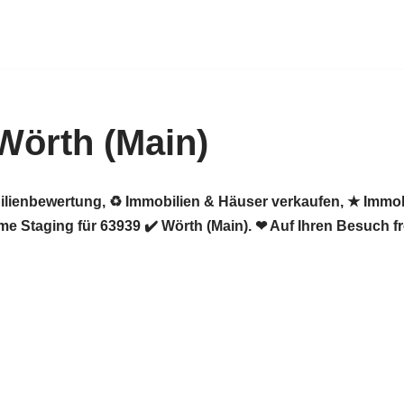
Wörth (Main)
ilienbewertung, ♻ Immobilien & Häuser verkaufen, ★ Immob
e Staging für 63939 ✔️ Wörth (Main). ❤ Auf Ihren Besuch f