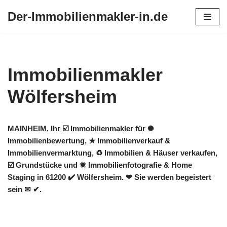
Der-Immobilienmakler-in.de
Zum
Inhalt
springen
Immobilienmakler
Wölfersheim
MAINHEIM, Ihr ☑️ Immobilienmakler für ✺
Immobilienbewertung, ★ Immobilienverkauf &
Immobilienvermarktung, ♻ Immobilien & Häuser verkaufen,
☑️ Grundstücke und ✹ Immobilienfotografie & Home
Staging in 61200 ✔️ Wölfersheim. ❤ Sie werden begeistert
sein ✉ ✔.