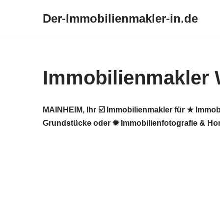
Der-Immobilienmakler-in.de
Zum
Inhalt
springen
Immobilienmakler
MAINHEIM, Ihr ☑️ Immobilienmakler für ★ Immob
Grundstücke oder ✹ Immobilienfotografie & Ho