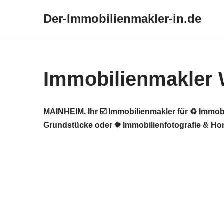
Der-Immobilienmakler-in.de
Zum
Inhalt
springen
Immobilienmakler
MAINHEIM, Ihr ☑️ Immobilienmakler für ♻ Immob
Grundstücke oder ✹ Immobilienfotografie & Hom