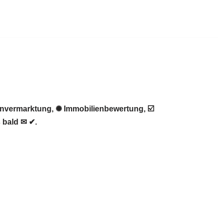
envermarktung, ✺ Immobilienbewertung, ☑️
 bald ✉ ✔.