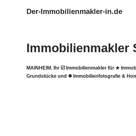
Der-Immobilienmakler-in.de
Zum
Inhalt
springen
Immobilienmakler 
MAINHEIM, Ihr ☑️ Immobilienmakler für ★ Immob
Grundstücke und ✹ Immobilienfotografie & Home