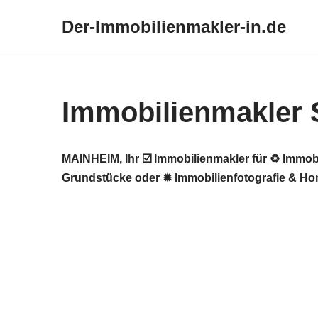
Der-Immobilienmakler-in.de
Zum
Inhalt
springen
Immobilienmakler
MAINHEIM, Ihr ☑️ Immobilienmakler für ♻ Immob
Grundstücke oder ✹ Immobilienfotografie & Hom