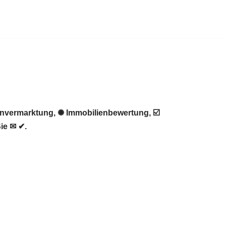
envermarktung, ✺ Immobilienbewertung, ☑️
ie ✉ ✔.