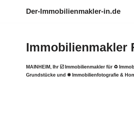
Der-Immobilienmakler-in.de
Zum
Inhalt
springen
Immobilienmakler 
MAINHEIM, Ihr ☑️ Immobilienmakler für ♻ Immob
Grundstücke und ✹ Immobilienfotografie & Home