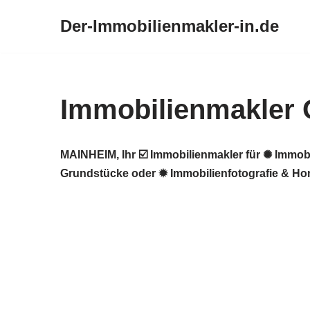
Der-Immobilienmakler-in.de
Zum
Inhalt
springen
Immobilienmakler
MAINHEIM, Ihr ☑️ Immobilienmakler für ✺ Immob
Grundstücke oder ✹ Immobilienfotografie & Hom