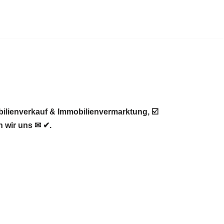
ilienverkauf & Immobilienvermarktung, ☑️
 wir uns ✉ ✔.