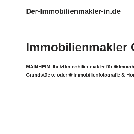
Der-Immobilienmakler-in.de
Zum
Inhalt
springen
Immobilienmakler
MAINHEIM, Ihr ☑️ Immobilienmakler für ✺ Immob
Grundstücke oder ✹ Immobilienfotografie & Hom