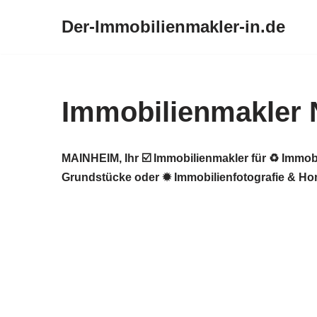
Der-Immobilienmakler-in.de
Zum
Inhalt
springen
Immobilienmakler
MAINHEIM, Ihr ☑️ Immobilienmakler für ♻ Immob
Grundstücke oder ✹ Immobilienfotografie & Hom