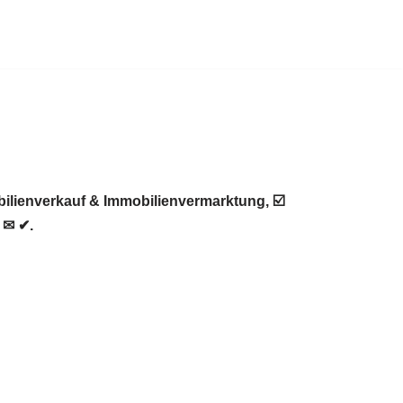
ilienverkauf & Immobilienvermarktung, ☑️
 ✉ ✔.