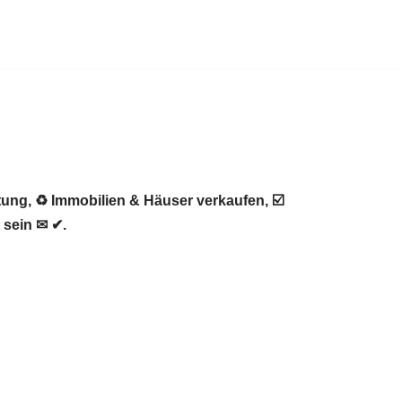
ung, ♻ Immobilien & Häuser verkaufen, ☑️
 sein ✉ ✔.