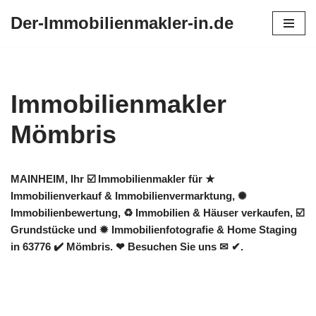
Der-Immobilienmakler-in.de
Zum
Inhalt
springen
Immobilienmakler
Mömbris
MAINHEIM, Ihr ☑️ Immobilienmakler für ★
Immobilienverkauf & Immobilienvermarktung, ✺
Immobilienbewertung, ♻ Immobilien & Häuser verkaufen, ☑️
Grundstücke und ✹ Immobilienfotografie & Home Staging
in 63776 ✔️ Mömbris. ❤ Besuchen Sie uns ✉ ✔.