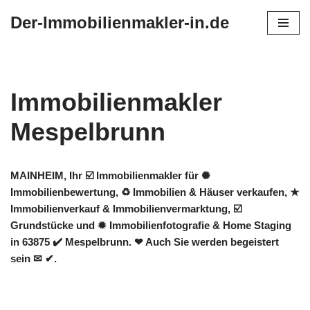
Der-Immobilienmakler-in.de
Zum
Inhalt
springen
Immobilienmakler
Mespelbrunn
MAINHEIM, Ihr ☑️ Immobilienmakler für ✺
Immobilienbewertung, ♻ Immobilien & Häuser verkaufen, ★
Immobilienverkauf & Immobilienvermarktung, ☑️
Grundstücke und ✹ Immobilienfotografie & Home Staging
in 63875 ✔️ Mespelbrunn. ❤ Auch Sie werden begeistert
sein ✉ ✔.