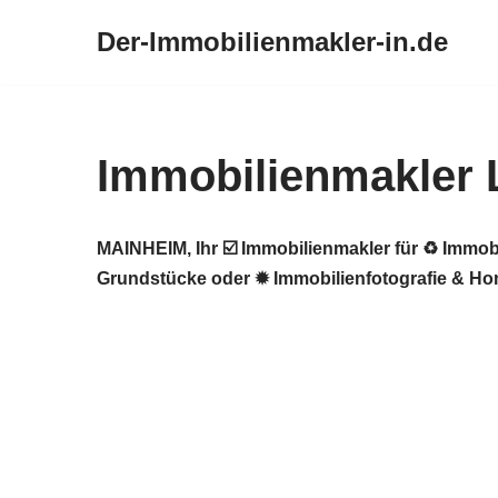
Der-Immobilienmakler-in.de
Zum
Inhalt
springen
Immobilienmakler 
MAINHEIM, Ihr ☑️ Immobilienmakler für ♻ Immob
Grundstücke oder ✹ Immobilienfotografie & Ho