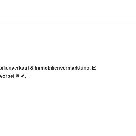
ilienverkauf & Immobilienvermarktung, ☑️
vorbei ✉ ✔.