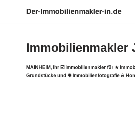
Der-Immobilienmakler-in.de
Zum
Inhalt
springen
Immobilienmakler
MAINHEIM, Ihr ☑️ Immobilienmakler für ★ Immob
Grundstücke und ✹ Immobilienfotografie & Home