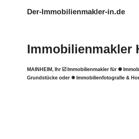
Der-Immobilienmakler-in.de
Zum
Inhalt
springen
Immobilienmakler 
MAINHEIM, Ihr ☑️ Immobilienmakler für ✺ Immob
Grundstücke oder ✹ Immobilienfotografie & Ho