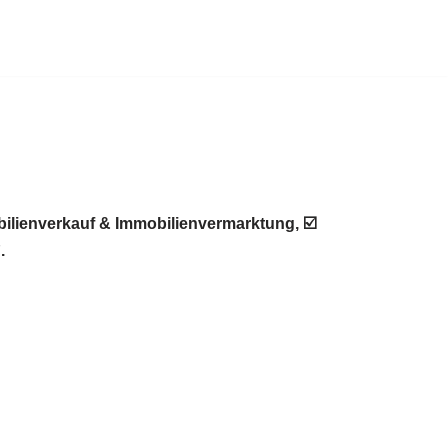
ilienverkauf & Immobilienvermarktung, ☑️
.