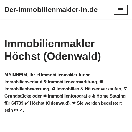
Der-Immobilienmakler-in.de
Zum
Inhalt
springen
Immobilienmakler
Höchst (Odenwald)
MAINHEIM, Ihr ☑️ Immobilienmakler für ★
Immobilienverkauf & Immobilienvermarktung, ✺
Immobilienbewertung, ♻ Immobilien & Häuser verkaufen, ☑️
Grundstücke oder ✹ Immobilienfotografie & Home Staging
für 64739 ✔️ Höchst (Odenwald). ❤ Sie werden begeistert
sein ✉ ✔.