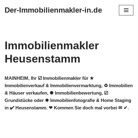
Der-Immobilienmakler-in.de
Zum
Inhalt
springen
Immobilienmakler
Heusenstamm
MAINHEIM, Ihr ☑️ Immobilienmakler für ★
Immobilienverkauf & Immobilienvermarktung, ♻ Immobilien
& Häuser verkaufen, ✺ Immobilienbewertung, ☑️
Grundstücke oder ✹ Immobilienfotografie & Home Staging
in ✔️ Heusenstamm. ❤ Kommen Sie doch mal vorbei ✉ ✔.