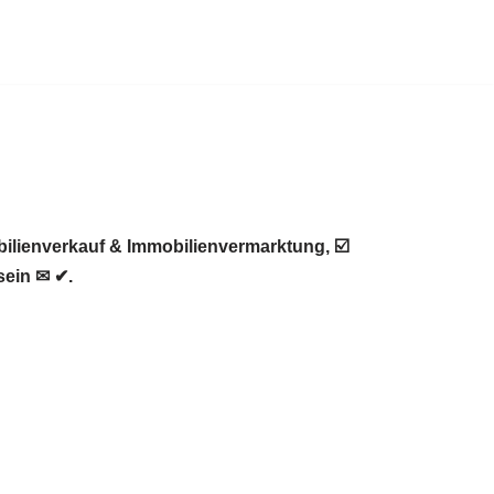
ilienverkauf & Immobilienvermarktung, ☑️
sein ✉ ✔.