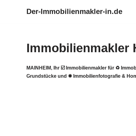
Der-Immobilienmakler-in.de
Zum
Inhalt
springen
Immobilienmakler
MAINHEIM, Ihr ☑️ Immobilienmakler für ♻ Immob
Grundstücke und ✹ Immobilienfotografie & Hom