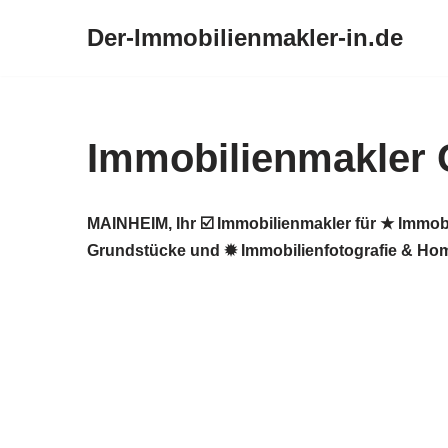
Der-Immobilienmakler-in.de
Zum
Inhalt
springen
Immobilienmakler 
MAINHEIM, Ihr ☑️ Immobilienmakler für ★ Immob
Grundstücke und ✹ Immobilienfotografie & Home