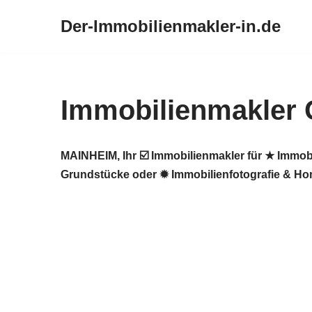
Der-Immobilienmakler-in.de
Zum
Inhalt
springen
Immobilienmakler 
MAINHEIM, Ihr ☑️ Immobilienmakler für ★ Immob
Grundstücke oder ✹ Immobilienfotografie & Hom