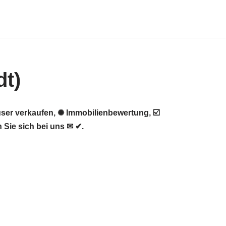
dt)
ser verkaufen, ✺ Immobilienbewertung, ☑️
 Sie sich bei uns ✉ ✔.