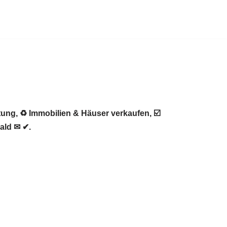
ung, ♻ Immobilien & Häuser verkaufen, ☑️
ald ✉ ✔.