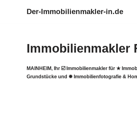
Der-Immobilienmakler-in.de
Zum
Inhalt
springen
Immobilienmakler 
MAINHEIM, Ihr ☑️ Immobilienmakler für ★ Immob
Grundstücke und ✹ Immobilienfotografie & Home 