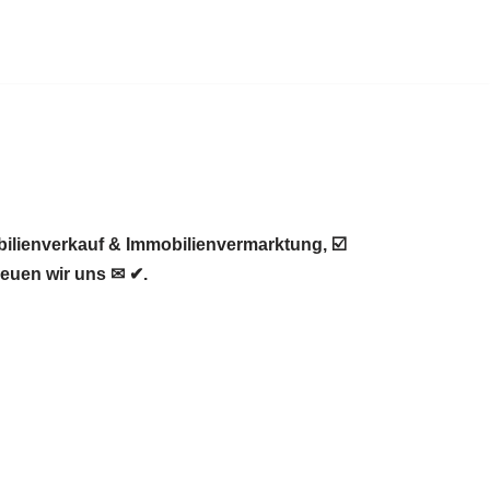
ilienverkauf & Immobilienvermarktung, ☑️
euen wir uns ✉ ✔.