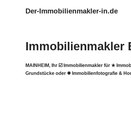
Der-Immobilienmakler-in.de
Zum
Inhalt
springen
Immobilienmakler 
MAINHEIM, Ihr ☑️ Immobilienmakler für ★ Immob
Grundstücke oder ✹ Immobilienfotografie & Ho