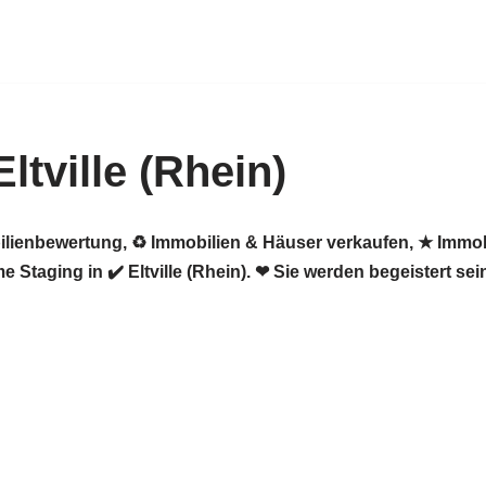
tville (Rhein)
ilienbewertung, ♻ Immobilien & Häuser verkaufen, ★ Immob
taging in ✔️ Eltville (Rhein). ❤ Sie werden begeistert sei