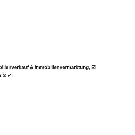
ilienverkauf & Immobilienvermarktung, ☑️
n ✉ ✔.