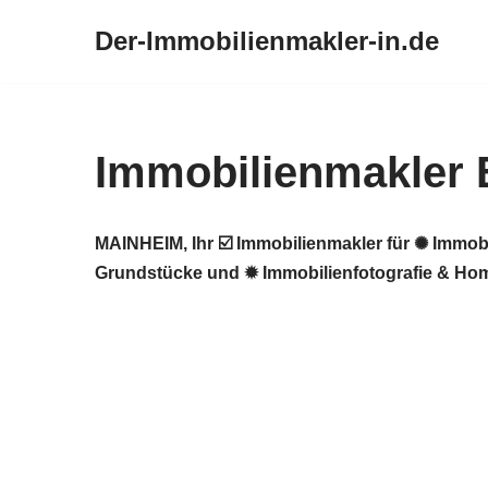
Der-Immobilienmakler-in.de
Zum
Inhalt
springen
Immobilienmakler El
MAINHEIM, Ihr ☑️ Immobilienmakler für ✺ Immob
Grundstücke und ✹ Immobilienfotografie & Home S