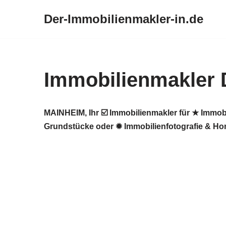
Der-Immobilienmakler-in.de
Zum
Inhalt
springen
Immobilienmakler
MAINHEIM, Ihr ☑️ Immobilienmakler für ★ Immob
Grundstücke oder ✹ Immobilienfotografie & Hom