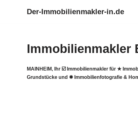
Der-Immobilienmakler-in.de
Zum
Inhalt
springen
Immobilienmakler
MAINHEIM, Ihr ☑️ Immobilienmakler für ★ Immob
Grundstücke und ✹ Immobilienfotografie & Home