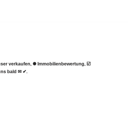
ser verkaufen, ✺ Immobilienbewertung, ☑️
uns bald ✉ ✔.