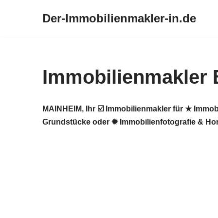
Der-Immobilienmakler-in.de
Zum
Inhalt
springen
Immobilienmakler
MAINHEIM, Ihr ☑️ Immobilienmakler für ★ Immob
Grundstücke oder ✹ Immobilienfotografie & Ho