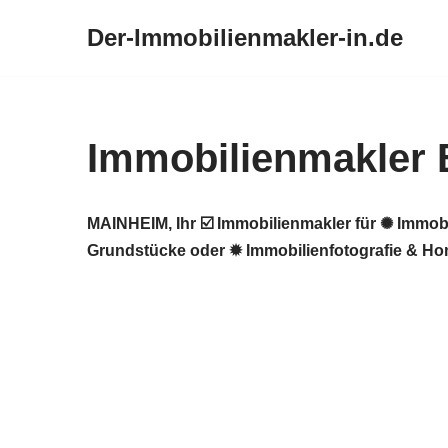
Der-Immobilienmakler-in.de
Zum
Inhalt
springen
Immobilienmakler
MAINHEIM, Ihr ☑️ Immobilienmakler für ✺ Immob
Grundstücke oder ✹ Immobilienfotografie & Hom