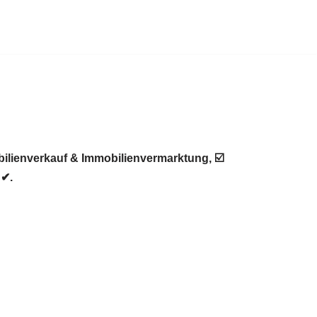
ilienverkauf & Immobilienvermarktung, ☑️
 ✔.