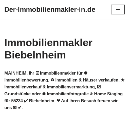
Der-Immobilienmakler-in.de
Zum
Inhalt
springen
Immobilienmakler
Biebelnheim
MAINHEIM, Ihr ☑️ Immobilienmakler für ✺
Immobilienbewertung, ♻ Immobilien & Häuser verkaufen, ★
Immobilienverkauf & Immobilienvermarktung, ☑️
Grundstücke oder ✹ Immobilienfotografie & Home Staging
für 55234 ✔️ Biebelnheim. ❤ Auf Ihren Besuch freuen wir
uns ✉ ✔.