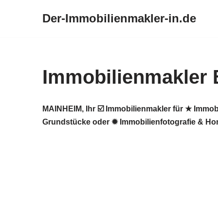
Der-Immobilienmakler-in.de
Zum
Inhalt
springen
Immobilienmakler 
MAINHEIM, Ihr ☑️ Immobilienmakler für ★ Immob
Grundstücke oder ✹ Immobilienfotografie & Home