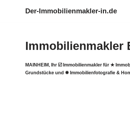
Der-Immobilienmakler-in.de
Zum
Inhalt
springen
Immobilienmakler
MAINHEIM, Ihr ☑️ Immobilienmakler für ★ Immob
Grundstücke und ✹ Immobilienfotografie & Home