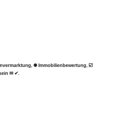
envermarktung, ✺ Immobilienbewertung, ☑️
sein ✉ ✔.