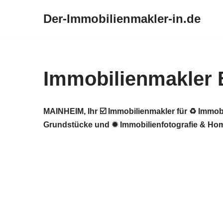
Der-Immobilienmakler-in.de
Zum
Inhalt
springen
Immobilienmakler
MAINHEIM, Ihr ☑️ Immobilienmakler für ♻ Immob
Grundstücke und ✹ Immobilienfotografie & Home