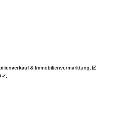
ilienverkauf & Immobilienvermarktung, ☑️
 ✔.