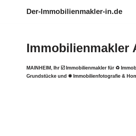
Der-Immobilienmakler-in.de
Zum
Inhalt
springen
Immobilienmakler 
MAINHEIM, Ihr ☑️ Immobilienmakler für ♻ Immob
Grundstücke und ✹ Immobilienfotografie & Home